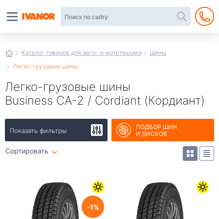
Автотовары
в
интернет-
магазине
Иванор
Каталог товаров для авто- и мототехники
Шины
Легко-грузовые шины
Легко-грузовые шины
Business CA-2 / Cordiant (Кордиант)
ПОДБОР ШИН
Показать фильтры
И ДИСКОВ
Сортировать
1