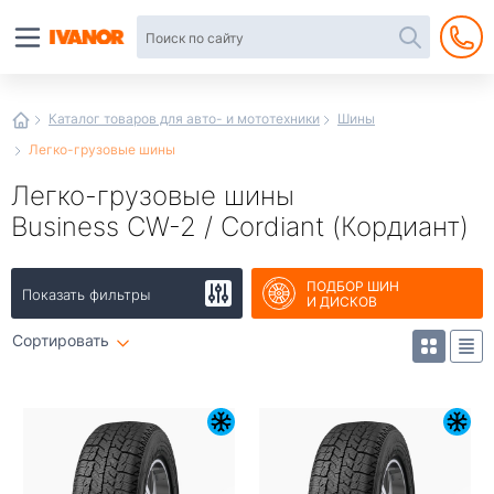
Автотовары
в
интернет-
магазине
Иванор
Каталог товаров для авто- и мототехники
Шины
Легко-грузовые шины
Легко-грузовые шины
Business CW-2 / Cordiant (Кордиант)
ПОДБОР ШИН
Показать фильтры
И ДИСКОВ
Сортировать