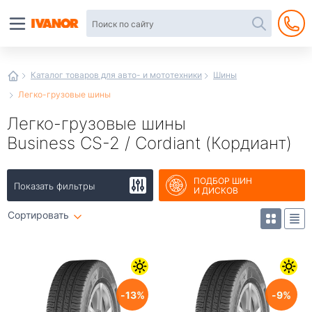
Автотовары
в
интернет-
магазине
Иванор
Каталог товаров для авто- и мототехники
Шины
Легко-грузовые шины
Легко-грузовые шины
Business CS-2 / Cordiant (Кордиант)
ПОДБОР ШИН
Показать фильтры
И ДИСКОВ
Сортировать
13
9