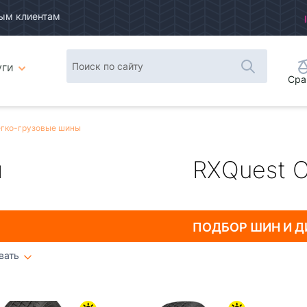
ым клиентам
уги
Сра
гко-грузовые шины
ы
RXQuest C
ПОДБОР ШИН
И Д
вать
Плитка
Список