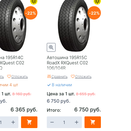
22
22
на 195R14С
Автошина 195R15С
RXQuest C02
RoadX RXQuest C02
Q
106/104R
ть
Отложить
Сравнить
Отложить
ичии 4 шт
В наличии
 1 шт.
Цена за 1 шт.
8 160 руб.
8 655 руб.
уб.
6 750 руб.
6 365 руб.
6 750 руб.
Итого: