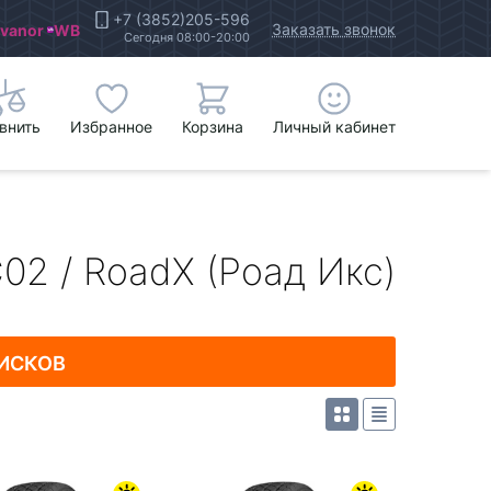
+7 (3852)205-596
Заказать звонок
Ivanor
WB
Сегодня 08:00-20:00
внить
Избранное
Корзина
Личный кабинет
02 / RoadX (Роад Икс)
ИСКОВ