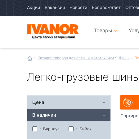
Акции
Вакансии
Новости
Вопрос-ответ
Оптов
Авто
каталог
Авто
интернет
Товары
Усл
магазин
Иванор
Каталог товаров для авто- и мототехники
Шины
Ле
Легко-грузовые шин
Цена
В наличии
Сортиро
г. Барнаул
г. Бийск