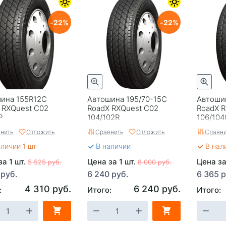
22
22
ина 155R12С
Автошина 195/70-15C
Автоши
 RXQuest C02
RoadX RXQuest C02
RoadX 
P
104/102R
106/104
нить
Отложить
Сравнить
Отложить
Сравни
аличии 1 шт
В наличии
В нал
за 1 шт.
Цена за 1 шт.
Цена за
5 525 руб.
8 000 руб.
 руб.
6 240 руб.
6 365 р
4 310 руб.
6 240 руб.
:
Итого:
Итого: