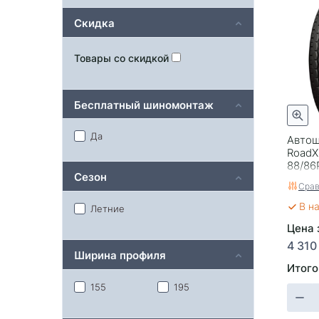
Скидка
Товары со скидкой
Бесплатный шиномонтаж
Да
Автош
RoadX
88/86
Сезон
Срав
В н
Летние
Цена 
4 310
Ширина профиля
Итого
155
195