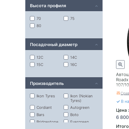
Высота профиля
70
75
80
Посадочный диаметр
12С
14C
15С
16С
Автош
Roadx
Производитель
107/1
Срав
Ikon Tyres
Ikon (Nokian
Tyres)
В н
Cordiant
Autogreen
Цена 
Bars
Boto
6 800
Bridgestone
Evergreen
Итого
Forward
Gislaved