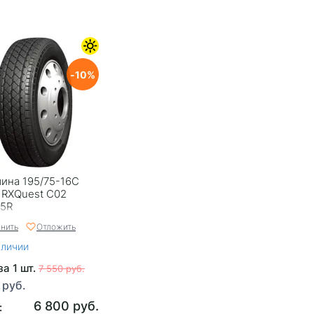
10
ина 195/75-16C
 RXQuest C02
05R
нить
Отложить
аличии
за 1 шт.
7 550 руб.
 руб.
6 800 руб.
: