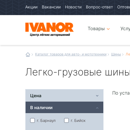
Акции
Вакансии
Новости
Вопрос-ответ
Оптов
Авто
каталог
Авто
интернет
Товары
Усл
магазин
Иванор
Каталог товаров для авто- и мототехники
Шины
Ле
Легко-грузовые шин
По уста
Цена
В наличии
г. Барнаул
г. Бийск