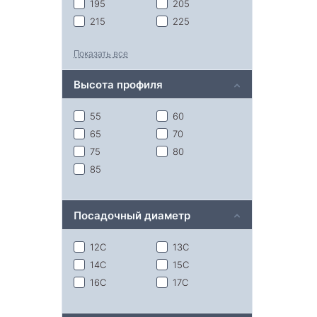
195
205
215
225
235
Показать все
Высота профиля
55
60
65
70
75
80
85
Посадочный диаметр
12С
13C
14C
15С
16С
17С