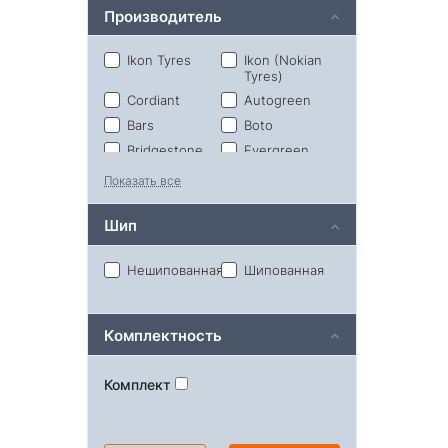
Производитель
Ikon Tyres
Ikon (Nokian
Tyres)
Cordiant
Autogreen
Bars
Boto
Bridgestone
Evergreen
Forward
Gislaved
Показать все
Hankook
Landsail
Шип
Laufenn
Massimo
Matador
Maxxis
Нешипованная
Шипованная
Prinx
Rapid
RoadX
Roadcruza
Sailun
Sonix
Комплектность
Torero
Triangle
(Matador)
Viatti
Комплект
Кама