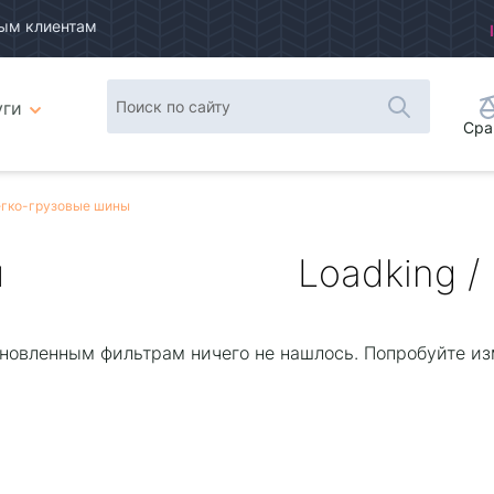
ым клиентам
уги
Сра
гко-грузовые шины
ы
Loadking /
новленным фильтрам ничего не нашлось. Попробуйте из