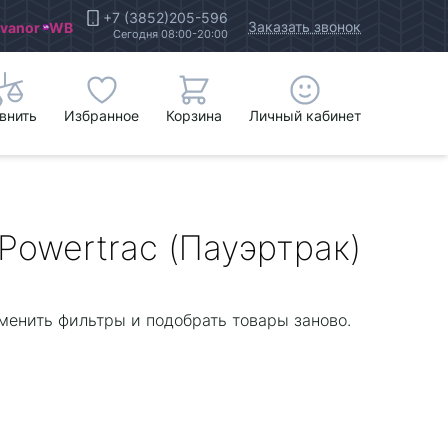
+7 (3852)205-596
Заказать звонок
Ivanor
WB
Сегодня 08:00-20:00
внить
Избранное
Корзина
Личный кабинет
 Powertrac (Пауэртрак)
менить фильтры и подобрать товары заново.