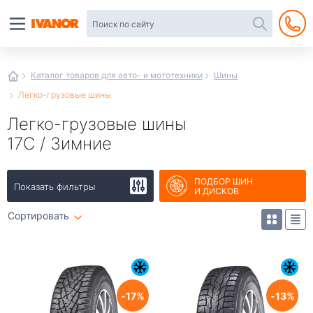
Автотовары
в
интернет-
магазине
Иванор
Каталог товаров для авто- и мототехники
Шины
Легко-грузовые шины
Легко-грузовые шины
17С / Зимние
ПОДБОР ШИН
Показать фильтры
И ДИСКОВ
Сортировать
17
13