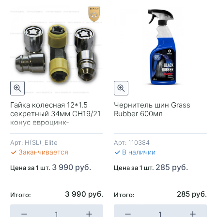
отр
Быстрый просмотр
Гайка колесная 12*1.5
Чернитель шин Grass
секретный 34мм CH19/21
Rubber 600мл
-
конус евроцинк-
вращ.кольцо Премиум
Арт:
H(SL)_Elite
Арт:
110384
В 
Заканчивается
В наличии
3 990 руб.
285 руб.
Цена за 1 шт.
Цена за 1 шт.
3 990 руб.
285 руб.
Итого:
Итого:
+
-
+