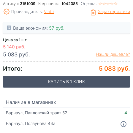
Оценка:
☆
★
☆
★
☆
★
☆
★
☆
★
Артикул:
3151009
Код поиска:
1042085
Производитель:
Viatti
Характеристики
Ваша экономия:
57 руб.
Цена за 1 шт.
5 140 руб.
5 083 руб.
Нашли дешевле?
Итого:
5 083 руб.
КУПИТЬ В 1 КЛИК
Наличие в магазинах
Барнаул, Павловский тракт 52
4
Барнаул, Ползунова 44а