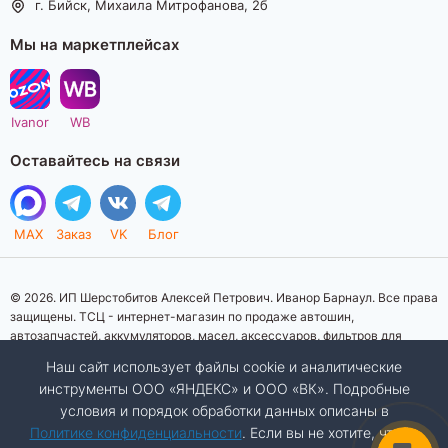
г. Бийск, Михаила Митрофанова, 2б
Мы на маркетплейсах
Ivanor
WB
Оставайтесь на связи
MAX
Заказ
VK
Блог
© 2026. ИП Шерстобитов Алексей Петрович. Иванор Барнаул. Все права
защищены. ТСЦ - интернет-магазин по продаже автошин,
автозапчастей, аккумуляторов, масел, аксессуаров, фильтров для
автомобилей. Данный интернет-сайт носит исключительно
Наш сайт использует файлы cookie и аналитические
информационный характер. Представленная информация о товарах, их
инструменты ООО «ЯНДЕКС» и ООО «ВК». Подробные
стоимости, характеристик, фото, наличия на складе ни при каких
условия и порядок обработки данных описаны в
условиях не является публичной офертой, определяемой положениями
Статьи 437 (2) Гражданского кодекса Российской Федерации.
Политике конфиденциальности
. Если вы не хотите, чтобы