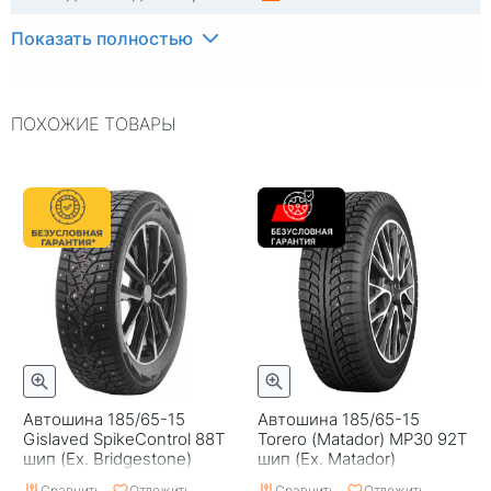
Индекс скорости
T
Показать полностью
Индекс нагрузки
88
ПОХОЖИЕ ТОВАРЫ
Типоразмер
185/65-15
Тип протектора
Дорожный
Тип шины
Легковые
RunFlat
Нет
Комплектация
шина
Шип
Шипованная
Гарантия
1 год
Автошина 185/65-15
Автошина 185/65-15
Страна изготовителя
Россия
Gislaved SpikeControl 88T
Torero (Matador) MP30 92T
шип (Ex. Bridgestone)
шип (Ex. Matador)
Сравнить
Отложить
Сравнить
Отложить