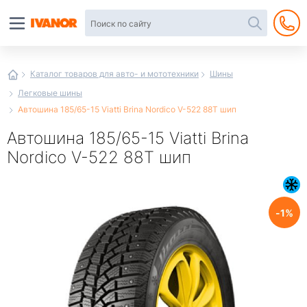
Автотовары
в
интернет-
магазине
Иванор
Каталог товаров для авто- и мототехники
Шины
Легковые шины
Автошина 185/65-15 Viatti Brina Nordico V-522 88T шип
Автошина 185/65-15 Viatti Brina
Nordico V-522 88T шип
1