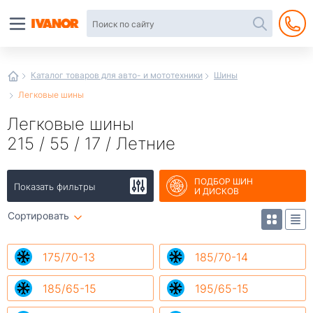
Автотовары
в
интернет-
магазине
Иванор
Каталог товаров для авто- и мототехники
Шины
Легковые шины
Легковые шины
215 / 55 / 17 / Летние
ПОДБОР ШИН
Показать фильтры
И ДИСКОВ
Сортировать
175/70-13
185/70-14
185/65-15
195/65-15