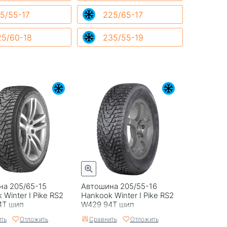
5/55-17
225/65-17
25/60-18
235/55-19
на 205/65-15
Автошина 205/55-16
 Winter I Pike RS2
Hankook Winter I Pike RS2
4T шип
W429 94T шип
ть
Отложить
Сравнить
Отложить