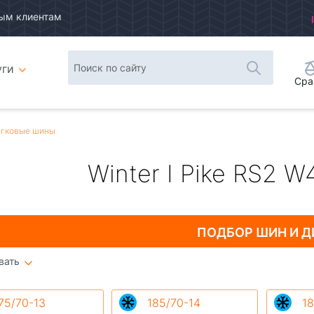
ым клиентам
уги
Сра
гковые шины
Winter I Pike RS2 W
ПОДБОР ШИН
И Д
вать
Плитка
Список
75/70-13
185/70-14
18