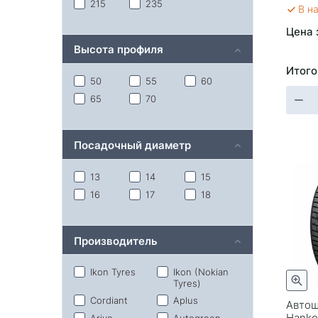
215
235
В н
Цена 
Высота профиля
Итого
50
55
60
65
70
Посадочный диаметр
13
14
15
16
17
18
Производитель
Ikon Tyres
Ikon (Nokian
Tyres)
Cordiant
Aplus
Автош
Hankoo
Arivo
Autogreen