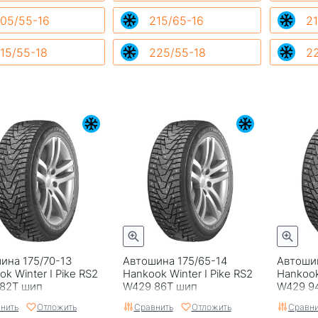
05/55-16
215/65-16
21
15/55-18
225/55-18
2
ина 175/70-13
Автошина 175/65-14
Автоши
k Winter I Pike RS2
Hankook Winter I Pike RS2
Hankook
82T шип
W429 86T шип
W429 9
нить
Отложить
Сравнить
Отложить
Сравни