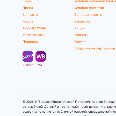
Шины
Условия Бонусной карты
BV11+
Диски
Условия доставки
Black Royal
Запчасти
Вопросы-ответы
Black Royal 2
Масла
Вакансии
Blizzak DM-V2
Аккумуляторы
Акции
Blizzak LM001
Мототехника
Новости
Blizzak VRX
Прицепы
Услуги
BluEarth-Es ES32
Подарочные сертифика
Bosco A/T V-237
Bosco Nordico V-523
Bosco S/T V-526
Ivanor
WB
Bosco V-237
Bravo HP-M3
Breeze-132
Brina Nordico V-522
Brina V-521
© 2026. ИП Шерстобитов Алексей Петрович. Иванор Барнаул.
Character Aqua Suv (Nordman S2
автомобилей. Данный интернет-сайт носит исключительно ин
SUV)
условиях не является публичной офертой, определяемой по
Character Eco (Nordman SX3)