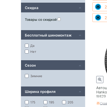
2
Скидка
2
Товары со скидкой
Бесплатный шиномонтаж
Да
Нет
Сезон
Зимние
Автош
Ширина профиля
Hankoo
W429 
175
195
205
Срав