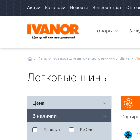
Акции
Вакансии
Новости
Вопрос-ответ
Оптов
Авто
каталог
Авто
интернет
Товары
Усл
магазин
Иванор
Каталог товаров для авто- и мототехники
Шины
Ле
Легковые шины
Цена
В наличии
Сортиро
г. Барнаул
г. Бийск
1