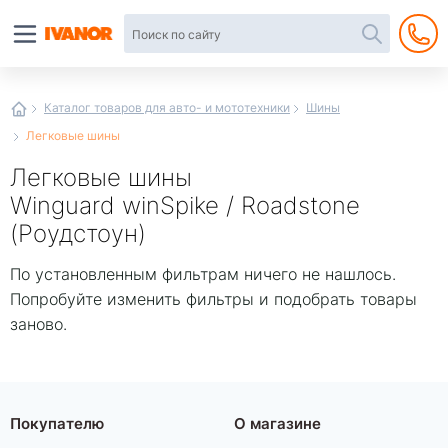
Автотовары
в
интернет-
магазине
Иванор
Каталог товаров для авто- и мототехники
Шины
Легковые шины
Легковые шины
Winguard winSpike / Roadstone
(Роудстоун)
По установленным фильтрам ничего не нашлось.
Попробуйте изменить фильтры и подобрать товары
заново.
Покупателю
О магазине