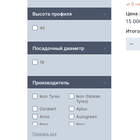
В н
Цена 
Высота профиля
15 00
40
Итого
Посадочный диаметр
19
Производитель
Ikon Tyres
Ikon (Nokian
Tyres)
Cordiant
Aplus
Arivo
Autogreen
Bars
Boto
Bridgestone
Compasal
Показать все
Continental
Dunlop