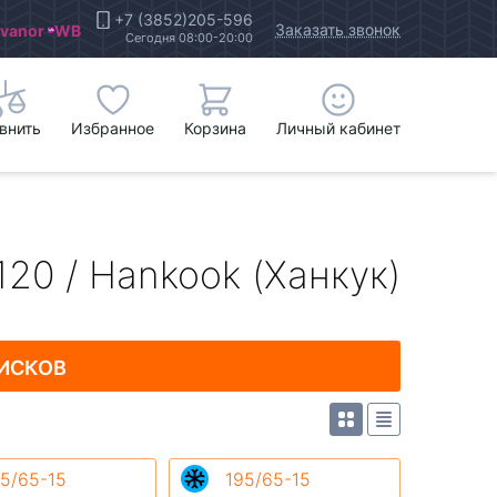
+7 (3852)205-596
Заказать звонок
Ivanor
WB
Сегодня 08:00-20:00
внить
Избранное
Корзина
Личный кабинет
120 / Hankook (Ханкук)
ИСКОВ
5/65-15
195/65-15