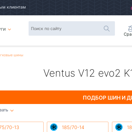
ым клиентам
уги
Сра
гковые шины
Ventus V12 evo2 K
ПОДБОР ШИН
И Д
вать
Плитка
Список
75/70-13
185/70-14
18