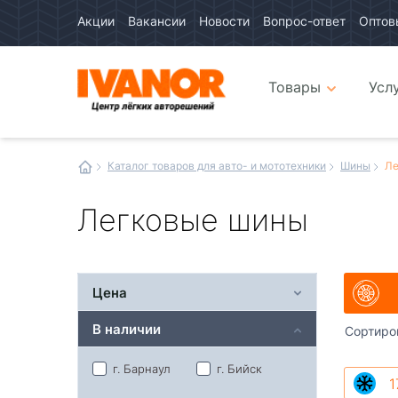
Акции
Вакансии
Новости
Вопрос-ответ
Оптов
Авто
каталог
Авто
интернет
Товары
Усл
магазин
Иванор
Каталог товаров для авто- и мототехники
Шины
Ле
Легковые шины
Цена
В наличии
Сортиро
г. Барнаул
г. Бийск
1