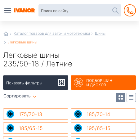
Автотовары
в
интернет-
магазине
Иванор
Каталог товаров для авто- и мототехники
Шины
Легковые шины
Легковые шины
235/50-18 / Летние
ПОДБОР ШИН
Показать фильтры
И ДИСКОВ
Сортировать
175/70-13
185/70-14
185/65-15
195/65-15