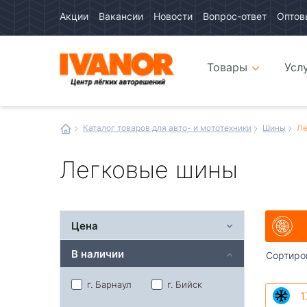
Акции
Вакансии
Новости
Вопрос-ответ
Оптов
Авто
каталог
Авто
интернет
Товары
Усл
магазин
Иванор
Каталог товаров для авто- и мототехники
Шины
Ле
Легковые шины
Цена
В наличии
Сортиро
г. Барнаул
г. Бийск
1