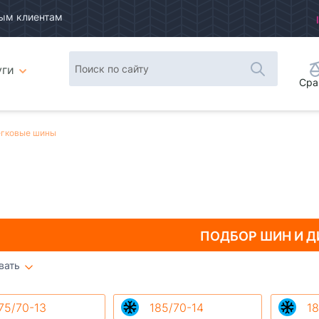
ым клиентам
уги
Сра
гковые шины
ПОДБОР ШИН
И Д
вать
Плитка
Список
75/70-13
185/70-14
18