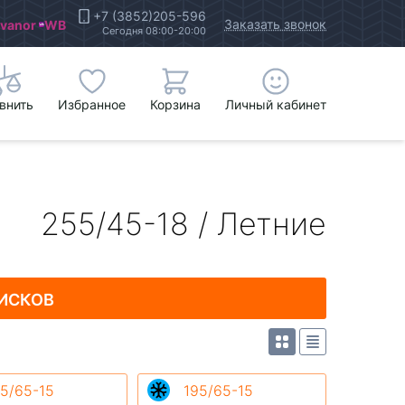
+7 (3852)205-596
Заказать звонок
Ivanor
WB
Сегодня 08:00-20:00
внить
Избранное
Корзина
Личный кабинет
255/45-18 / Летние
ИСКОВ
5/65-15
195/65-15