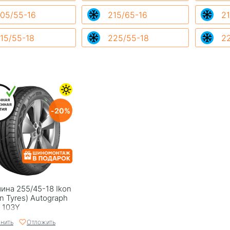
05/55-16
215/65-16
21
15/55-18
225/55-18
2
20
ина 255/45-18 Ikon
n Tyrеs) Autograph
2 103Y
нить
Отложить