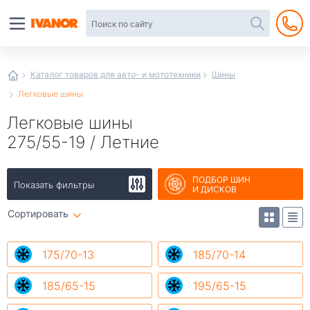
Автотовары
в
интернет-
магазине
Иванор
Каталог товаров для авто- и мототехники
Шины
Легковые шины
Легковые шины
275/55-19 / Летние
ПОДБОР ШИН
Показать фильтры
И ДИСКОВ
Сортировать
175/70-13
185/70-14
185/65-15
195/65-15