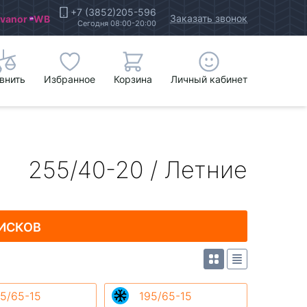
+7 (3852)205-596
Заказать звонок
Ivanor
WB
Сегодня 08:00-20:00
внить
Избранное
Корзина
Личный кабинет
255/40-20 / Летние
ИСКОВ
5/65-15
195/65-15