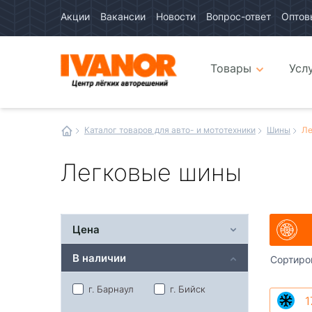
Акции
Вакансии
Новости
Вопрос-ответ
Оптов
Авто
каталог
Авто
интернет
Товары
Усл
магазин
Иванор
Каталог товаров для авто- и мототехники
Шины
Ле
Легковые шины
Цена
В наличии
Сортиро
г. Барнаул
г. Бийск
1