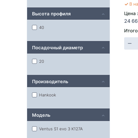
В н
Цена з
Высота профиля
24 66
40
Итого
Посадочный диаметр
20
Производитель
Hankook
Модель
Ventus S1 evo 3 K127A