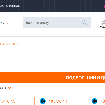
ым клиентам
уги
Сра
гковые шины
ПОДБОР ШИН
И Д
вать
Плитка
Список
75/70-13
185/70-14
18