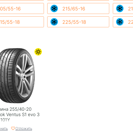
05/55-16
215/65-16
21
15/55-18
225/55-18
2
ина 255/40-20
ok Ventus S1 evo 3
 101Y
нить
Отложить