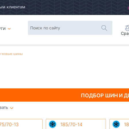
ым клиентам
уги
Сра
гковые шины
ПОДБОР ШИН
И Д
вать
Плитка
Список
75/70-13
185/70-14
18