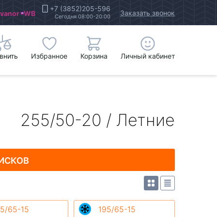
+7 (3852)205-596
Заказать звонок
Ivanor
WB
Сегодня 08:00-20:00
внить
Избранное
Корзина
Личный кабинет
255/50-20 / Летние
ИСКОВ
5/65-15
195/65-15