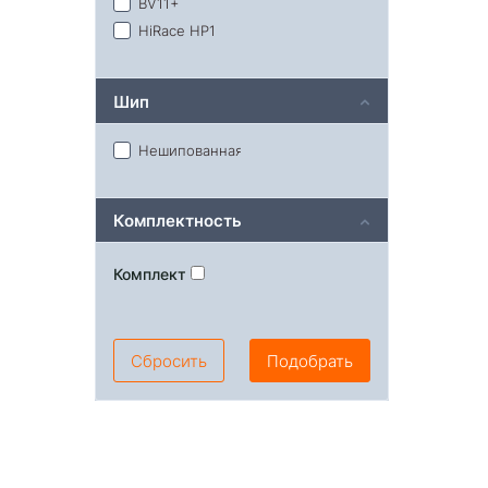
BV11+
HiRace HP1
Шип
Нешипованная
Комплектность
Комплект
Сбросить
Подобрать