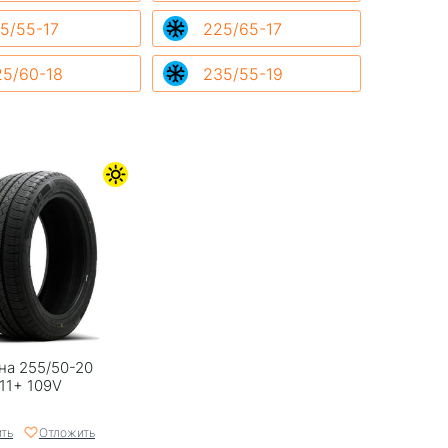
5/55-17
225/65-17
25/60-18
235/55-19
на 255/50-20
11+ 109V
ть
Отложить