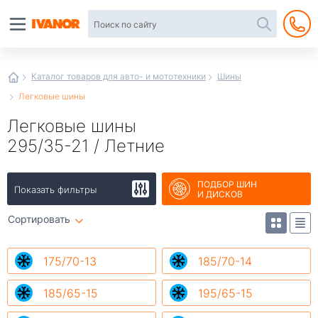
Автотовары
в
интернет-
магазине
Иванор
Каталог товаров для авто- и мототехники
Шины
Легковые шины
Легковые шины
295/35-21 / Летние
ПОДБОР ШИН
Показать фильтры
И ДИСКОВ
Сортировать
175/70-13
185/70-14
185/65-15
195/65-15