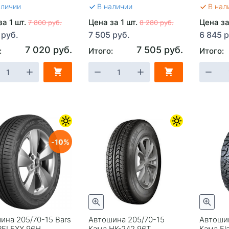
аличии
В наличии
В нал
за 1 шт.
Цена за 1 шт.
Цена за
7 800 руб.
8 280 руб.
 руб.
7 505 руб.
6 845 р
7 020 руб.
7 505 руб.
:
Итого:
Итого:
10
ина 205/70-15 Bars
Автошина 205/70-15
Автошин
FLEXX 96H
Кама НК-242 96T
Кама Fl