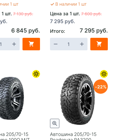
ичии 1 шт
В наличии 1 шт
 1 шт.
Цена за 1 шт.
7 130 руб.
7 600 руб.
уб.
7 295 руб.
6 845 руб.
7 295 руб.
Итого:
22
а 205/70-15
Автошина 205/70-15
ame 100Q M/T
Roadcruza RA3200