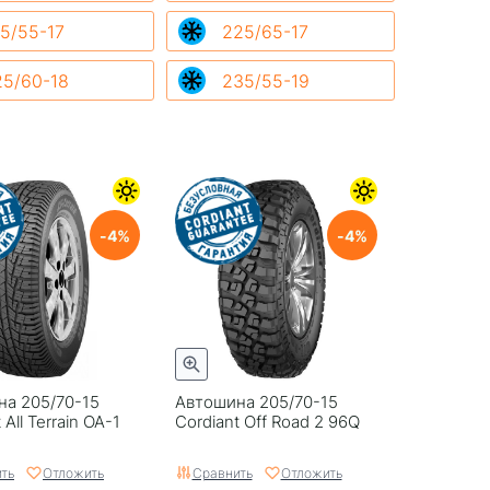
5/55-17
225/65-17
25/60-18
235/55-19
4
4
а 205/70-15
Автошина 205/70-15
 All Terrain OA-1
Cordiant Off Road 2 96Q
ть
Отложить
Сравнить
Отложить