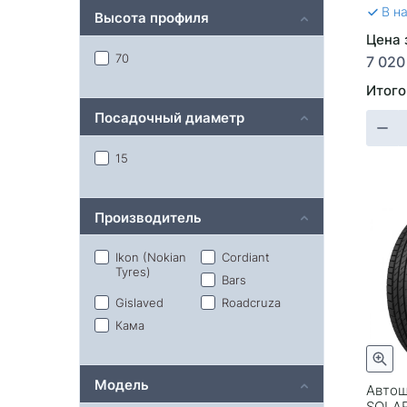
В н
Высота профиля
Цена 
70
7 020
Итого
Посадочный диаметр
15
Производитель
Ikon (Nokian
Cordiant
Tyres)
Bars
Gislaved
Roadcruza
Кама
Модель
Автош
SOLAR