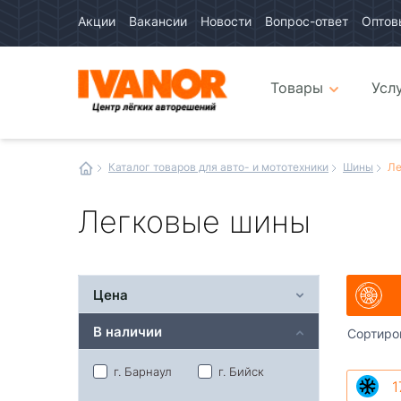
Акции
Вакансии
Новости
Вопрос-ответ
Оптов
Авто
каталог
Авто
интернет
Товары
Усл
магазин
Иванор
Каталог товаров для авто- и мототехники
Шины
Ле
Легковые шины
Цена
В наличии
Сортиро
г. Барнаул
г. Бийск
1