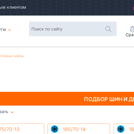
ым клиентам
уги
Сра
гковые шины
ПОДБОР ШИН
И Д
вать
Плитка
Список
75/70-13
185/70-14
18