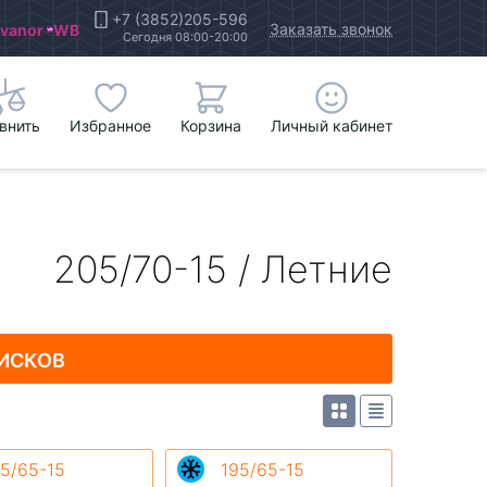
+7 (3852)205-596
Заказать звонок
Ivanor
WB
Сегодня 08:00-20:00
внить
Избранное
Корзина
Личный кабинет
205/70-15 / Летние
ИСКОВ
5/65-15
195/65-15