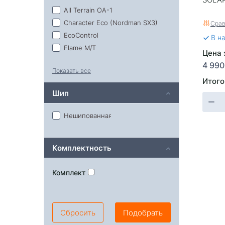
All Terrain OA-1
Character Eco (Nordman SX3)
Срав
EcoControl
В н
Flame M/T
Цена 
Off Road 2
4 990
Показать все
RA3200
Итого
Solarflexx
Шип
НК-242
Нешипованная
Комплектность
Комплект
Сбросить
Подобрать