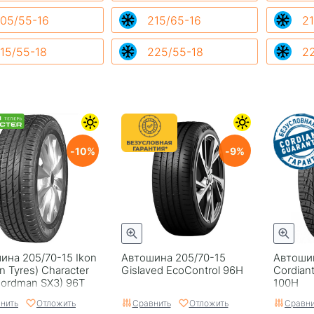
05/55-16
215/65-16
21
15/55-18
225/55-18
2
10
9
ина 205/70-15 Ikon
Автошина 205/70-15
Автошин
n Tyres) Character
Gislaved EcoControl 96H
Cordiant
Nordman SX3) 96T
100H
нить
Отложить
Сравнить
Отложить
Сравни