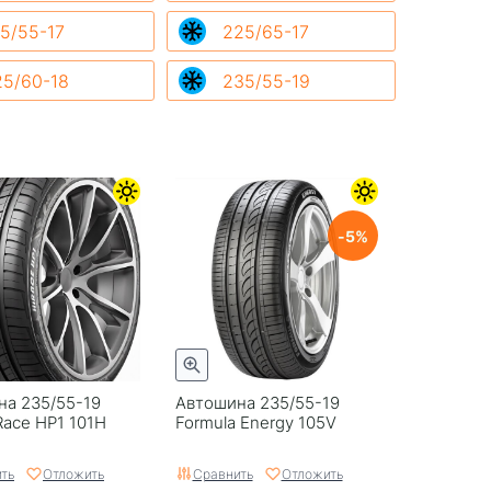
5/55-17
225/65-17
25/60-18
235/55-19
5
на 235/55-19
Автошина 235/55-19
iRace HP1 101H
Formula Energy 105V
ть
Отложить
Сравнить
Отложить