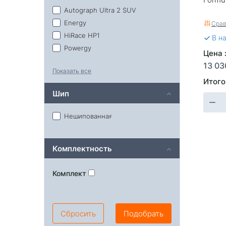
Autograph Ultra 2 SUV
Energy
Срав
HiRace HP1
В н
Powergy
Цена з
RXQuest SU01
13 03
Показать все
Rosso
Итого
Шип
Нешипованная
Комплектность
Комплект
Сбросить
Подобрать