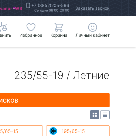
+7 (3852)205-596
Заказать звонок
Ivanor
WB
Сегодня 08:00-20:00
внить
Избранное
Корзина
Личный кабинет
235/55-19 / Летние
ИСКОВ
5/65-15
195/65-15