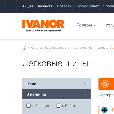
Акции
Вакансии
Новости
Вопрос-ответ
Оптов
Авто
каталог
Авто
интернет
Товары
Усл
магазин
Иванор
Каталог товаров для авто- и мототехники
Шины
Ле
Легковые шины
Цена
В наличии
Сортиро
г. Барнаул
г. Бийск
1