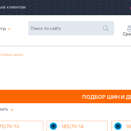
ым клиентам
уги
Сра
гковые шины
ПОДБОР ШИН
И Д
вать
Плитка
Список
75/70-13
185/70-14
18