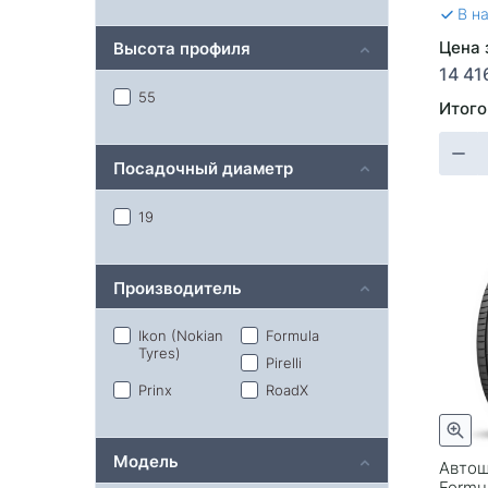
В н
Цена 
Высота профиля
14 41
55
Итого
Посадочный диаметр
19
Производитель
Ikon (Nokian
Formula
Tyres)
Pirelli
Prinx
RoadX
Модель
Автош
Formu