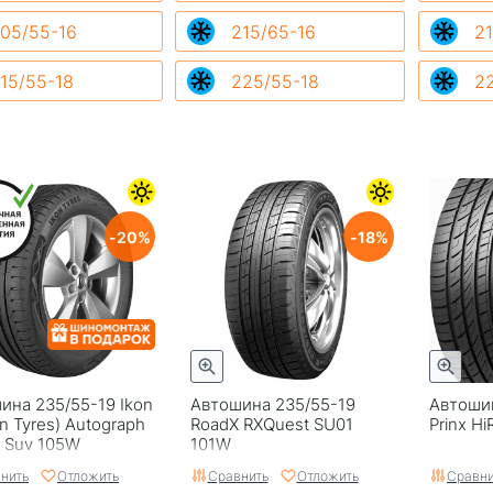
05/55-16
215/65-16
21
15/55-18
225/55-18
2
20
18
ина 235/55-19 Ikon
Автошина 235/55-19
Автоши
n Tyrеs) Autograph
RoadX RXQuest SU01
Prinx H
2 Suv 105W
101W
нить
Отложить
Сравнить
Отложить
Сравни