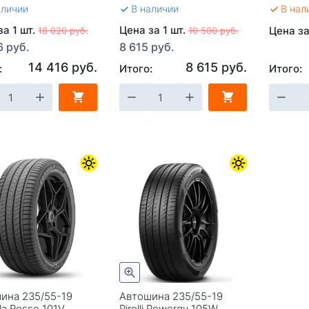
аличии
В наличии
В нал
за 1 шт.
Цена за 1 шт.
Цена за
18 020 руб.
10 500 руб.
6 руб.
8 615 руб.
14 416 руб.
8 615 руб.
:
Итого:
Итого:
ина 235/55-19
Автошина 235/55-19
la Rosso 101V
Pirelli Powergy 105W