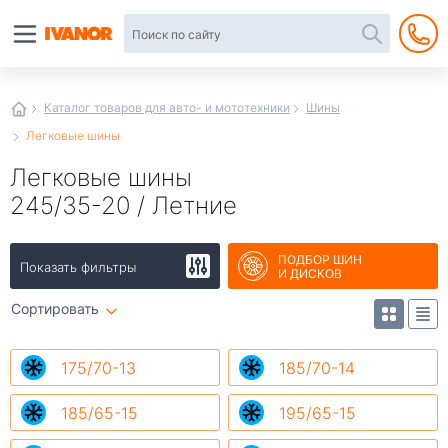
Автотовары
в
интернет-
магазине
Иванор
Каталог товаров для авто- и мототехники
Шины
Легковые шины
Легковые шины
245/35-20 / Летние
ПОДБОР ШИН
Показать фильтры
И ДИСКОВ
Сортировать
175/70-13
185/70-14
185/65-15
195/65-15