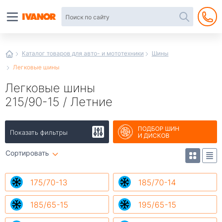
Автотовары
в
интернет-
магазине
Иванор
Каталог товаров для авто- и мототехники
Шины
Легковые шины
Легковые шины
215/90-15 / Летние
ПОДБОР ШИН
Показать фильтры
И ДИСКОВ
Сортировать
175/70-13
185/70-14
185/65-15
195/65-15