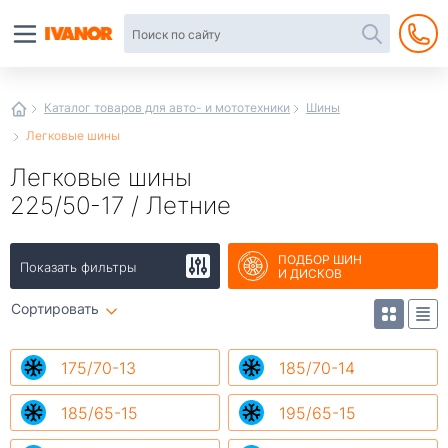
Автотовары
в
интернет-
магазине
Иванор
Каталог товаров для авто- и мототехники
Шины
Легковые шины
Легковые шины
225/50-17 / Летние
ПОДБОР ШИН
Показать фильтры
И ДИСКОВ
Сортировать
175/70-13
185/70-14
185/65-15
195/65-15