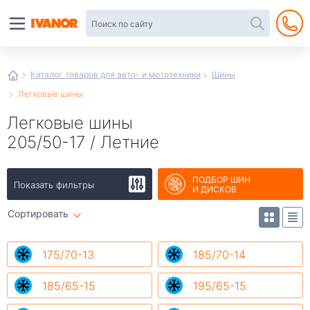
Автотовары
в
интернет-
магазине
Иванор
Каталог товаров для авто- и мототехники
Шины
Легковые шины
Легковые шины
205/50-17 / Летние
ПОДБОР ШИН
Показать фильтры
И ДИСКОВ
Сортировать
175/70-13
185/70-14
185/65-15
195/65-15