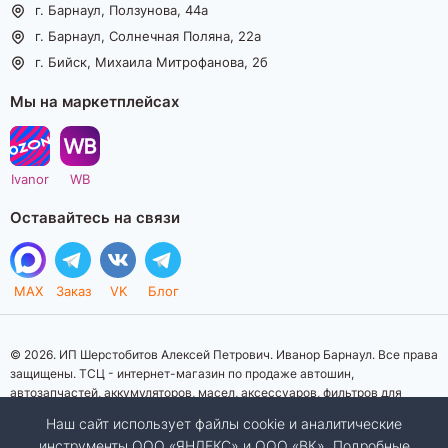
г. Барнаул, Ползунова, 44а
г. Барнаул, Солнечная Поляна, 22а
г. Бийск, Михаила Митрофанова, 2б
Мы на маркетплейсах
Ivanor
WB
Оставайтесь на связи
MAX
Заказ
VK
Блог
© 2026. ИП Шерстобитов Алексей Петрович. Иванор Барнаул. Все права
защищены. ТСЦ - интернет-магазин по продаже автошин,
автозапчастей, аккумуляторов, масел, аксессуаров, фильтров для
автомобилей. Данный интернет-сайт носит исключительно
Наш сайт использует файлы cookie и аналитические
информационный характер. Представленная информация о товарах, их
инструменты ООО «ЯНДЕКС» и ООО «ВК». Подробные