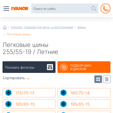
Автотовары
в
интернет-
магазине
Иванор
Каталог товаров для авто- и мототехники
Шины
Легковые шины
Легковые шины
255/55-19 / Летние
ПОДБОР ШИН
Показать фильтры
И ДИСКОВ
Сортировать
175/70-13
185/70-14
185/65-15
195/65-15