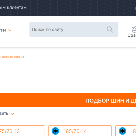
ым клиентам
уги
Сра
гковые шины
ПОДБОР ШИН
И Д
вать
Плитка
Список
75/70-13
185/70-14
18