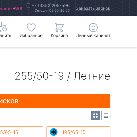
+7 (3852)205-596
Заказать звонок
Ivanor
WB
Сегодня 08:00-20:00
внить
Избранное
Корзина
Личный кабинет
255/50-19 / Летние
ИСКОВ
5/65-15
195/65-15