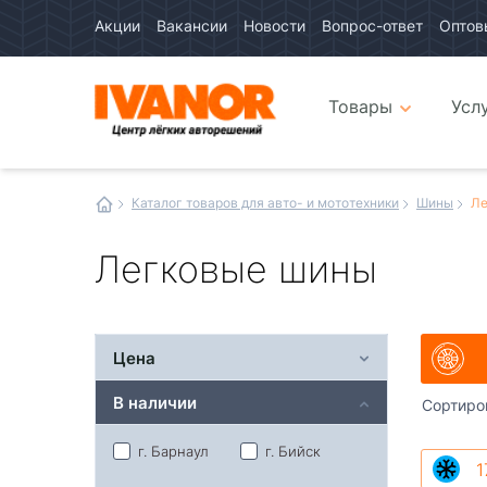
Акции
Вакансии
Новости
Вопрос-ответ
Оптов
Авто
каталог
Авто
интернет
Товары
Усл
магазин
Иванор
Каталог товаров для авто- и мототехники
Шины
Ле
Легковые шины
Цена
В наличии
Сортиро
г. Барнаул
г. Бийск
1