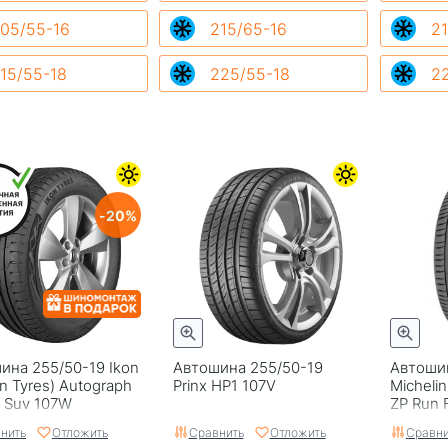
05/55-16
215/65-16
21
15/55-18
225/55-18
2
20
ина 255/50-19 Ikon
Автошина 255/50-19
Автоши
n Tyrеs) Autograph
Prinx HP1 107V
Michelin
2 Suv 107W
ZP Run 
нить
Отложить
Сравнить
Отложить
Сравни