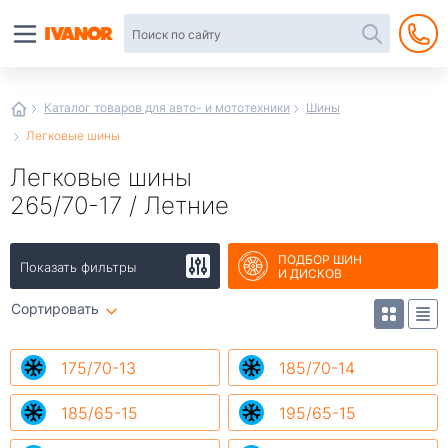
Автотовары
в
интернет-
магазине
Иванор
Каталог товаров для авто- и мототехники
Шины
Легковые шины
Легковые шины
265/70-17 / Летние
ПОДБОР ШИН
Показать фильтры
И ДИСКОВ
Сортировать
175/70-13
185/70-14
185/65-15
195/65-15