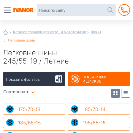
Автотовары
в
интернет-
магазине
Иванор
Каталог товаров для авто- и мототехники
Шины
Легковые шины
Легковые шины
245/55-19 / Летние
ПОДБОР ШИН
Показать фильтры
И ДИСКОВ
Сортировать
175/70-13
185/70-14
185/65-15
195/65-15