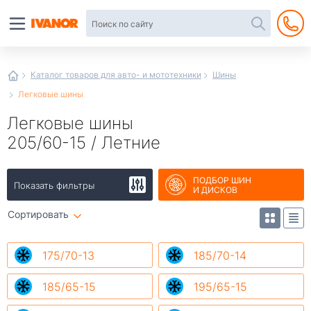
Автотовары
в
интернет-
магазине
Иванор
Каталог товаров для авто- и мототехники
Шины
Легковые шины
Легковые шины
205/60-15 / Летние
ПОДБОР ШИН
Показать фильтры
И ДИСКОВ
Сортировать
175/70-13
185/70-14
185/65-15
195/65-15