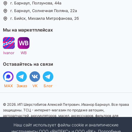
г. Барнаул, Ползунова, 44а
г. Барнаул, Солнечная Поляна, 22а
г. Бийск, Михаила Митрофанова, 2б
Мы на маркетплейсах
Ivanor
WB
Оставайтесь на связи
MAX
Заказ
VK
Блог
© 2026. ИП Шерстобитов Алексей Петрович. Иванор Барнаул. Все права
защищены. ТСЦ - интернет-магазин по продаже автошин,
автозапчастей, аккумуляторов, масел, аксессуаров, фильтров для
автомобилей. Данный интернет-сайт носит исключительно
Наш сайт использует файлы cookie и аналитические
информационный характер. Представленная информация о товарах, их
инструменты ООО «ЯНДЕКС» и ООО «ВК». Подробные