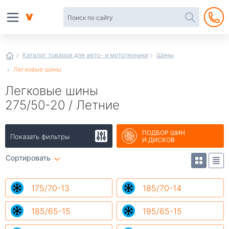
Автотовары
в
интернет-
магазине
Иванор
Каталог товаров для авто- и мототехники
Шины
Легковые шины
Легковые шины
275/50-20 / Летние
ПОДБОР ШИН
Показать фильтры
И ДИСКОВ
Сортировать
175/70-13
185/70-14
185/65-15
195/65-15