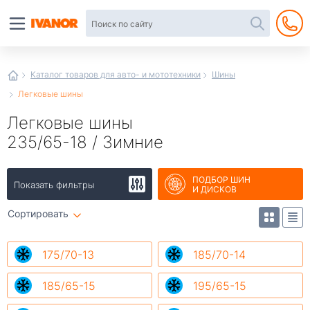
Автотовары
в
интернет-
магазине
Иванор
Каталог товаров для авто- и мототехники
Шины
Легковые шины
Легковые шины
235/65-18 / Зимние
ПОДБОР ШИН
Показать фильтры
И ДИСКОВ
Сортировать
175/70-13
185/70-14
185/65-15
195/65-15