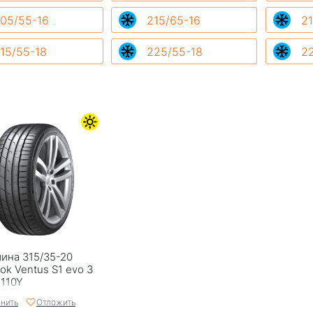
05/55-16
215/65-16
21
15/55-18
225/55-18
2
ина 315/35-20
ok Ventus S1 evo 3
 110Y
нить
Отложить