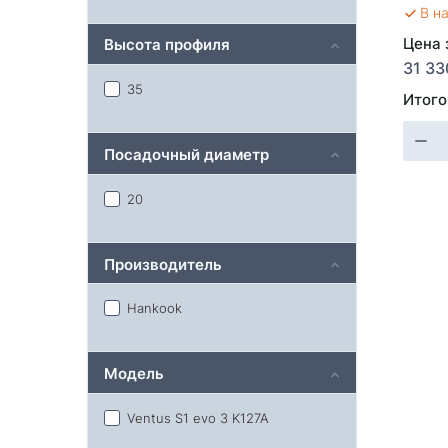
В н
Цена з
Высота профиля
31 33
35
Итого
Посадочный диаметр
20
Производитель
Hankook
Модель
Ventus S1 evo 3 K127A