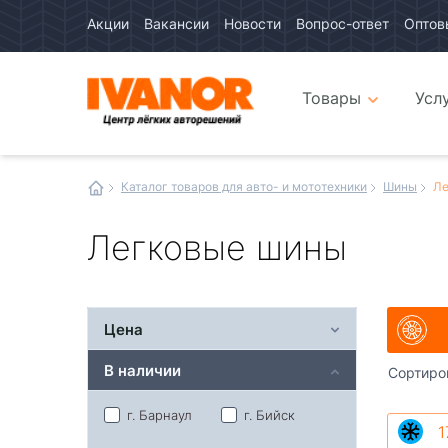
Акции
Вакансии
Новости
Вопрос-ответ
Оптов
Авто
каталог
Авто
интернет
Товары
Усл
магазин
Иванор
Каталог товаров для авто- и мототехники
Шины
Ле
Легковые шины
Цена
В наличии
Сортиро
г. Барнаул
г. Бийск
1