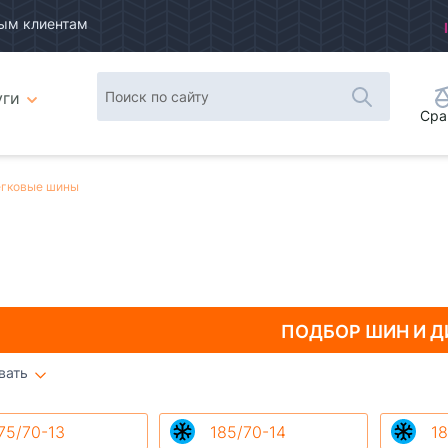
ым клиентам
уги
Сра
гковые шины
ПОДБОР ШИН
И Д
вать
Плитка
Список
75/70-13
185/70-14
18