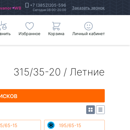
+7 (3852)205-596
Заказать звонок
Ivanor
WB
Сегодня 08:00-20:00
внить
Избранное
Корзина
Личный кабинет
315/35-20 / Летние
ИСКОВ
5/65-15
195/65-15