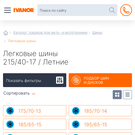
Автотовары
в
интернет-
магазине
Иванор
Каталог товаров для авто- и мототехники
Шины
Легковые шины
Легковые шины
215/40-17 / Летние
ПОДБОР ШИН
Показать фильтры
И ДИСКОВ
Сортировать
175/70-13
185/70-14
185/65-15
195/65-15