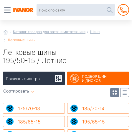
Автотовары
в
интернет-
магазине
Иванор
Каталог товаров для авто- и мототехники
Шины
Легковые шины
Легковые шины
195/50-15 / Летние
ПОДБОР ШИН
Показать фильтры
И ДИСКОВ
Сортировать
175/70-13
185/70-14
185/65-15
195/65-15