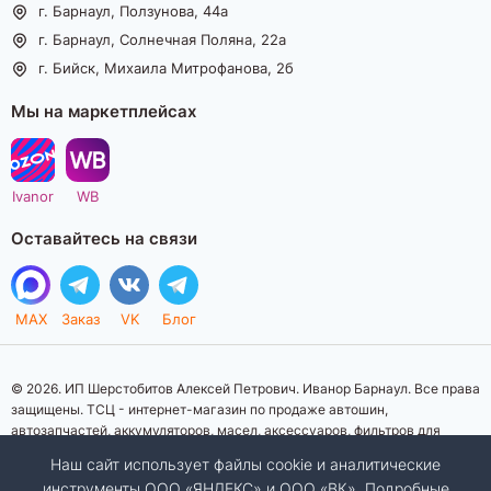
г. Барнаул, Ползунова, 44а
г. Барнаул, Солнечная Поляна, 22а
г. Бийск, Михаила Митрофанова, 2б
Мы на маркетплейсах
Ivanor
WB
Оставайтесь на связи
MAX
Заказ
VK
Блог
© 2026. ИП Шерстобитов Алексей Петрович. Иванор Барнаул. Все права
защищены. ТСЦ - интернет-магазин по продаже автошин,
автозапчастей, аккумуляторов, масел, аксессуаров, фильтров для
автомобилей. Данный интернет-сайт носит исключительно
Наш сайт использует файлы cookie и аналитические
информационный характер. Представленная информация о товарах, их
инструменты ООО «ЯНДЕКС» и ООО «ВК». Подробные