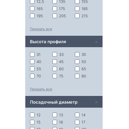
12,5
135
155
165
175
185
195
205
215
225
235
245
Показать все
255
265
275
285
295
305
Высота профиля
315
325
31
33
35
40
45
50
55
60
65
70
75
80
90
Показать все
Посадочный диаметр
12
13
14
15
16
17