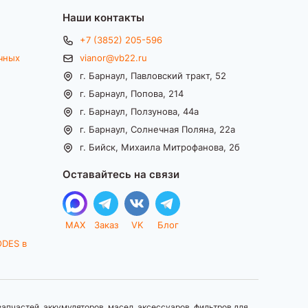
Наши контакты
+7 (3852) 205-596
чных
vianor@vb22.ru
г. Барнаул, Павловский тракт, 52
г. Барнаул, Попова, 214
г. Барнаул, Ползунова, 44а
г. Барнаул, Солнечная Поляна, 22а
г. Бийск, Михаила Митрофанова, 2б
Оставайтесь на связи
MAX
Заказ
VK
Блог
ODES в
апчастей, аккумуляторов, масел, аксессуаров, фильтров для