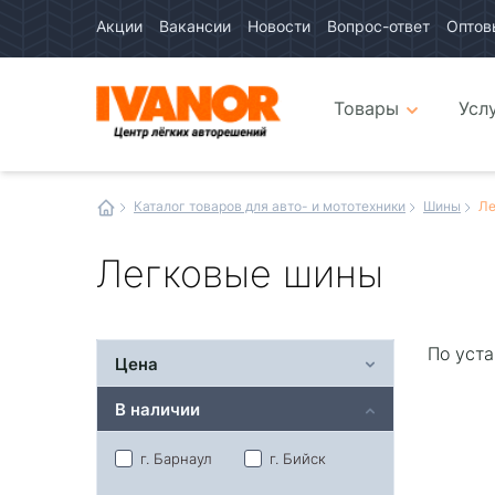
Акции
Вакансии
Новости
Вопрос-ответ
Оптов
Авто
каталог
Авто
интернет
Товары
Усл
магазин
Иванор
Каталог товаров для авто- и мототехники
Шины
Ле
Легковые шины
По уста
Цена
В наличии
г. Барнаул
г. Бийск