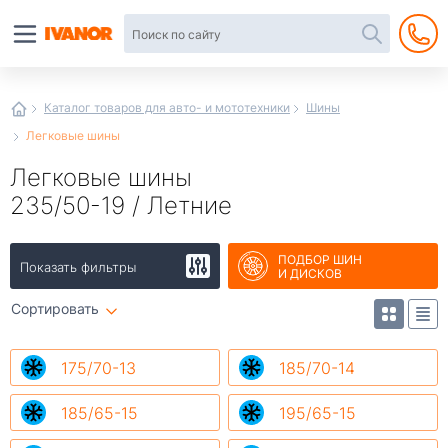
Автотовары
в
интернет-
магазине
Иванор
Каталог товаров для авто- и мототехники
Шины
Легковые шины
Легковые шины
235/50-19 / Летние
ПОДБОР ШИН
Показать фильтры
И ДИСКОВ
Сортировать
175/70-13
185/70-14
185/65-15
195/65-15