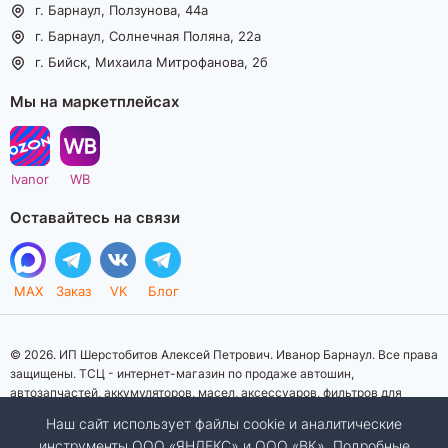
г. Барнаул, Ползунова, 44а
г. Барнаул, Солнечная Поляна, 22а
г. Бийск, Михаила Митрофанова, 2б
Мы на маркетплейсах
Ivanor
WB
Оставайтесь на связи
MAX
Заказ
VK
Блог
© 2026. ИП Шерстобитов Алексей Петрович. Иванор Барнаул. Все права
защищены. ТСЦ - интернет-магазин по продаже автошин,
автозапчастей, аккумуляторов, масел, аксессуаров, фильтров для
автомобилей. Данный интернет-сайт носит исключительно
Наш сайт использует файлы cookie и аналитические
информационный характер. Представленная информация о товарах, их
инструменты ООО «ЯНДЕКС» и ООО «ВК». Подробные