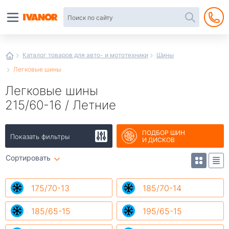
Автотовары
в
интернет-
магазине
Иванор
Каталог товаров для авто- и мототехники
Шины
Легковые шины
Легковые шины
215/60-16 / Летние
ПОДБОР ШИН
Показать фильтры
И ДИСКОВ
Сортировать
175/70-13
185/70-14
185/65-15
195/65-15