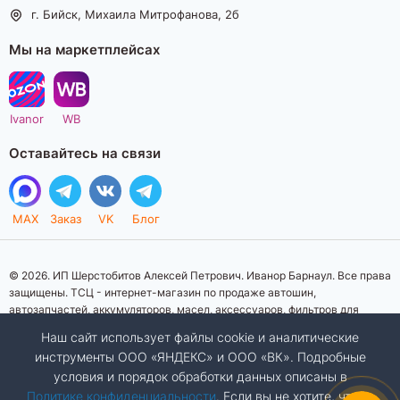
г. Бийск, Михаила Митрофанова, 2б
Мы на маркетплейсах
Ivanor
WB
Оставайтесь на связи
MAX
Заказ
VK
Блог
© 2026. ИП Шерстобитов Алексей Петрович. Иванор Барнаул. Все права
защищены. ТСЦ - интернет-магазин по продаже автошин,
автозапчастей, аккумуляторов, масел, аксессуаров, фильтров для
автомобилей. Данный интернет-сайт носит исключительно
Наш сайт использует файлы cookie и аналитические
информационный характер. Представленная информация о товарах, их
инструменты ООО «ЯНДЕКС» и ООО «ВК». Подробные
стоимости, характеристик, фото, наличия на складе ни при каких
условия и порядок обработки данных описаны в
условиях не является публичной офертой, определяемой положениями
Статьи 437 (2) Гражданского кодекса Российской Федерации.
Политике конфиденциальности
. Если вы не хотите, чтобы