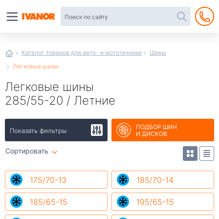
Автотовары
в
интернет-
магазине
Иванор
Каталог товаров для авто- и мототехники
Шины
Легковые шины
Легковые шины
285/55-20 / Летние
ПОДБОР ШИН
Показать фильтры
И ДИСКОВ
Сортировать
175/70-13
185/70-14
185/65-15
195/65-15