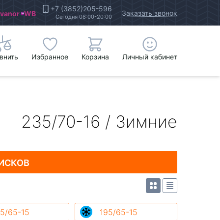
+7 (3852)205-596
Заказать звонок
Ivanor
WB
Сегодня 08:00-20:00
внить
Избранное
Корзина
Личный кабинет
235/70-16 / Зимние
ИСКОВ
5/65-15
195/65-15