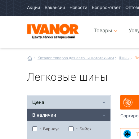
Акции
Вакансии
Новости
Вопрос-ответ
Оптов
Авто
каталог
Авто
интернет
Товары
Усл
магазин
Иванор
Каталог товаров для авто- и мототехники
Шины
Ле
Легковые шины
Цена
В наличии
Сортиро
г. Барнаул
г. Бийск
1