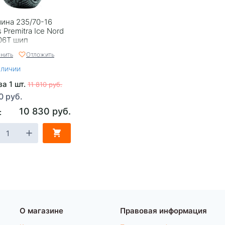
ина 235/70-16
 Premitra Ice Nord
06T шип
нить
Отложить
аличии
за 1 шт.
11 810 руб.
0 руб.
10 830 руб.
:
О магазине
Правовая информация