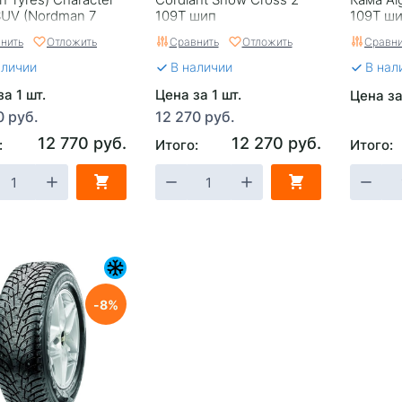
 SUV (Nordman 7
109T шип
109T ш
106T шип
нить
Отложить
Сравнить
Отложить
Сравни
аличии
В наличии
В нал
а 1 шт.
Цена за 1 шт.
Цена за
0 руб.
12 270 руб.
12 770 руб.
12 270 руб.
:
Итого:
Итого:
8