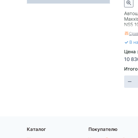
Автош
Maxxis
NS5 1
Срав
В н
Цена 
10 83
Итого
Каталог
Покупателю