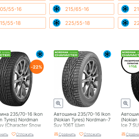
05/55-16
215/65-16
21
15/55-18
225/55-18
2
22
ина 235/70-16 Ikon
Автошина 235/70-16 Ikon
Автошин
an Tyrеs) Nordman
(Nokian Tyrеs) Nordman-7
(Nokian 
uv (Character Snow
Suv 106T Шип
Ice 7 S
 106R
SUV) 10
нить
Отложить
Сравнить
Отложить
Сравни