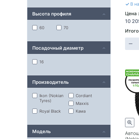
В н
Цена 
Высота профиля
10 20
60
70
Итого
Посадочный диаметр
16
Производитель
Ikon (Nokian
Cordiant
Tyres)
Maxxis
Royal Black
Кама
Модель
Автош
(Nokia