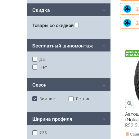
2
Скидка
2
Товары со скидкой
Бесплатный шиномонтаж
Да
Нет
Сезон
Зимние
Летние
Автош
Ширина профиля
(Noki
RS2 S
2 Suv)
235
Срав