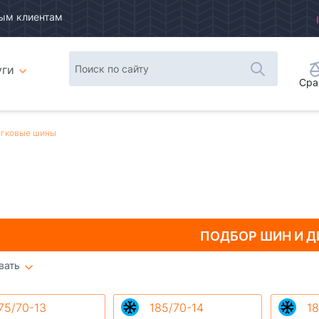
ым клиентам
уги
Сра
гковые шины
ПОДБОР ШИН
И Д
вать
Плитка
Список
75/70-13
185/70-14
18