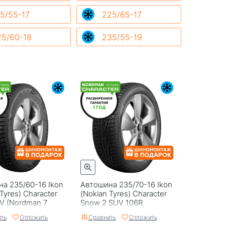
5/55-17
225/65-17
25/60-18
235/55-19
а 235/60-16 Ikon
Автошина 235/70-16 Ikon
Tyres) Character
(Nokian Tyres) Character
UV (Nordman 7
Snow 2 SUV 106R
4T шип
ть
Отложить
Сравнить
Отложить