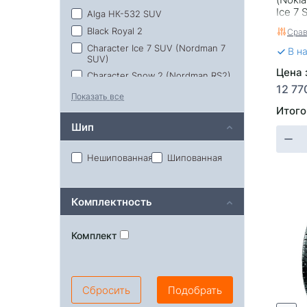
Ice 7
Alga НК-532 SUV
SUV) 
Black Royal 2
Срав
Character Ice 7 SUV (Nordman 7
В н
SUV)
Цена з
Character Snow 2 (Nordman RS2)
12 77
Nordman RS2 SUV (Character
Показать все
Snow 2 SUV)
Итого
Nordman-7 SUV (Character Ice 7
Шип
SUV)
Premitra Ice Nord NS5
Нешипованная
Шипованная
Snow-Cross 2
Комплектность
Комплект
Сбросить
Подобрать