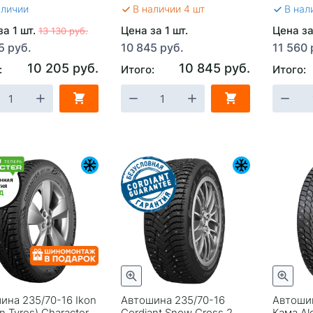
аличии
В наличии 4 шт
В нал
за 1 шт.
Цена за 1 шт.
Цена за
13 130 руб.
5 руб.
10 845 руб.
11 560 
10 205 руб.
10 845 руб.
:
Итого:
Итого:
ина 235/70-16 Ikon
Автошина 235/70-16
Автошин
n Tyres) Character
Cordiant Snow Cross 2
Кама Al