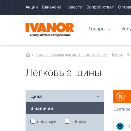
Акции
Вакансии
Новости
Вопрос-ответ
Оптов
Авто
каталог
Авто
интернет
Товары
Усл
магазин
Иванор
Каталог товаров для авто- и мототехники
Шины
Ле
Легковые шины
Цена
В наличии
Сортиро
г. Барнаул
г. Бийск
1