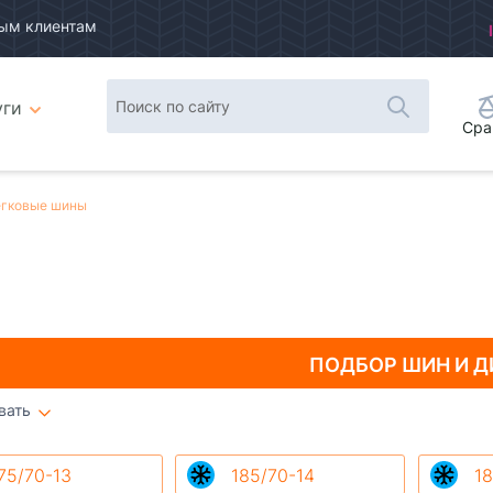
ым клиентам
уги
Сра
гковые шины
ПОДБОР ШИН
И Д
вать
Плитка
Список
75/70-13
185/70-14
18