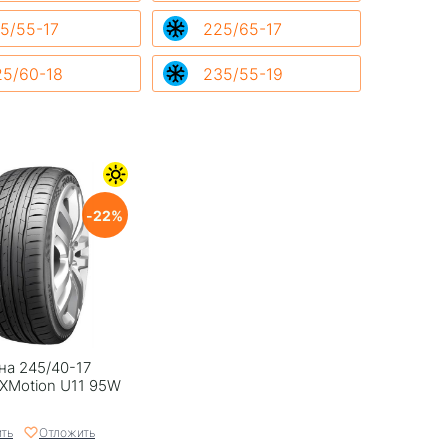
5/55-17
225/65-17
25/60-18
235/55-19
22
а 245/40-17
XMotion U11 95W
ть
Отложить