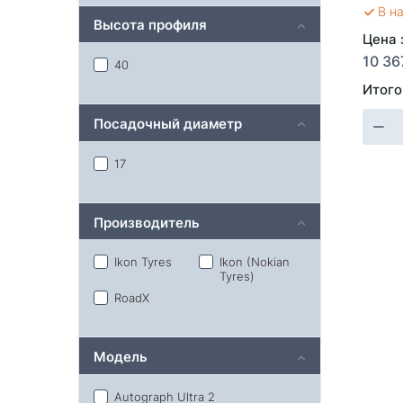
В н
Высота профиля
Цена 
10 36
40
Итого
Посадочный диаметр
17
Производитель
Ikon Tyres
Ikon (Nokian
Tyres)
RoadX
Модель
Autograph Ultra 2