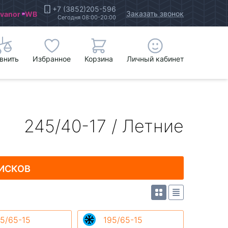
+7 (3852)205-596
Заказать звонок
Ivanor
WB
Сегодня 08:00-20:00
внить
Избранное
Корзина
Личный кабинет
245/40-17 / Летние
ИСКОВ
5/65-15
195/65-15