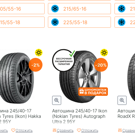
05/55-16
215/65-16
21
15/55-18
225/55-18
2
2
20
ина 245/40-17
Автошина 245/40-17 Ikon
Автошин
 Tyres (Ikon) Hakka
(Nokian Tyrеs) Autograph
RoadX R
2 95Y
Ultra 2 95Y
нить
Отложить
Сравнить
Отложить
Сравни