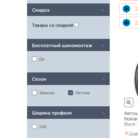
2
Скидка
2
Товары со скидкой
Бесплатный шиномонтаж
Да
Сезон
Зимние
Летние
Ширина профиля
Автош
Nokian
Black 
245
Срав