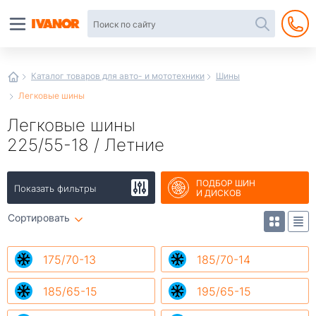
Автотовары
в
интернет-
магазине
Иванор
Каталог товаров для авто- и мототехники
Шины
Легковые шины
Легковые шины
225/55-18 / Летние
ПОДБОР ШИН
Показать фильтры
И ДИСКОВ
Сортировать
175/70-13
185/70-14
185/65-15
195/65-15