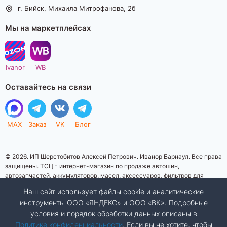
г. Бийск, Михаила Митрофанова, 2б
Мы на маркетплейсах
Ivanor
WB
Оставайтесь на связи
MAX
Заказ
VK
Блог
© 2026. ИП Шерстобитов Алексей Петрович. Иванор Барнаул. Все права
защищены. ТСЦ - интернет-магазин по продаже автошин,
автозапчастей, аккумуляторов, масел, аксессуаров, фильтров для
автомобилей. Данный интернет-сайт носит исключительно
Наш сайт использует файлы cookie и аналитические
информационный характер. Представленная информация о товарах, их
инструменты ООО «ЯНДЕКС» и ООО «ВК». Подробные
стоимости, характеристик, фото, наличия на складе ни при каких
условия и порядок обработки данных описаны в
условиях не является публичной офертой, определяемой положениями
Статьи 437 (2) Гражданского кодекса Российской Федерации.
Политике конфиденциальности
. Если вы не хотите, чтобы