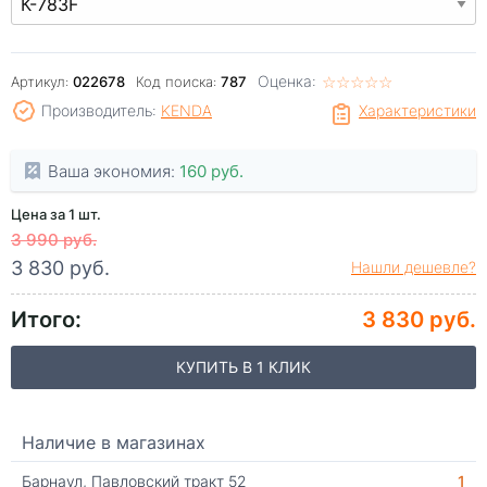
Оценка:
☆
★
☆
★
☆
★
☆
★
☆
★
Артикул:
022678
Код поиска:
787
Производитель:
KENDA
Характеристики
Ваша экономия:
160 руб.
Цена за 1 шт.
3 990 руб.
3 830 руб.
Нашли дешевле?
Итого:
3 830 руб.
КУПИТЬ В 1 КЛИК
Наличие в магазинах
Барнаул, Павловский тракт 52
1