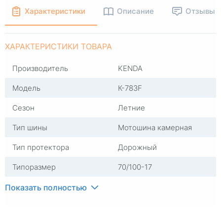
Характеристики
Описание
Отзывы
ХАРАКТЕРИСТИКИ ТОВАРА
Производитель
KENDA
Модель
К-783F
Сезон
Летние
Тип шины
Мотошина камерная
Тип протектора
Дорожный
Типоразмер
70/100-17
Посадочный диаметр
17
Показать полностью
Ширина профиля
70