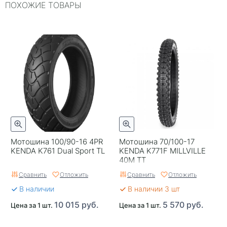
ПОХОЖИЕ ТОВАРЫ
Ширина профиля, мм
70
Высота профиля в %
100
Индекс нагрузки
40
Индекс скорости
M
С камерой
С камерой
Рекомендация к
На переднее колесо
установке
Мотошина 100/90-16 4PR
Мотошина 70/100-17
KENDA K761 Dual Sport TL
KENDA K771F MILLVILLE
40M TT
Сравнить
Отложить
Сравнить
Отложить
В наличии
В наличии 3 шт
10 015 руб.
5 570 руб.
Цена за 1 шт.
Цена за 1 шт.