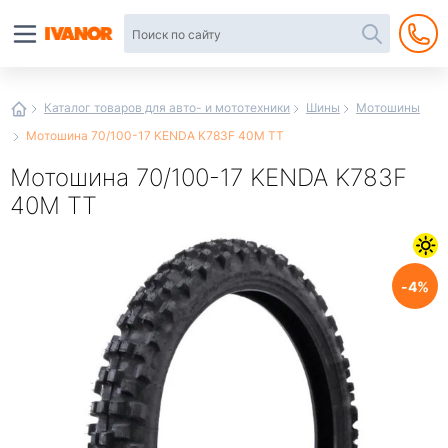
Автотовары
в
интернет-
магазине
Иванор
Каталог товаров для авто- и мототехники
Шины
Мотошины
Мотошина 70/100-17 KENDA K783F 40M TT
Мотошина 70/100-17 KENDA K783F
40M TT
4