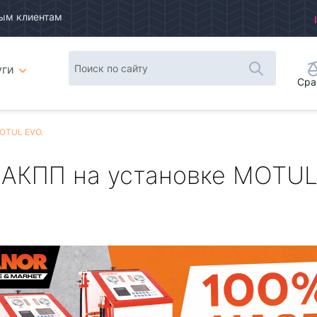
ым клиентам
уги
Сра
MOTUL EVO.
 АКПП на установке MOTUL