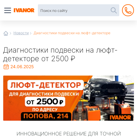
Автотовары
в
интернет-
магазине
Иванор
Новости
Диагностики подвески на люфт-детекторе
Диагностики подвески на люфт-
детекторе от 2500 ₽
24.06.2025
ИННОВАЦИОННОЕ РЕШЕНИЕ ДЛЯ ТОЧНОЙ