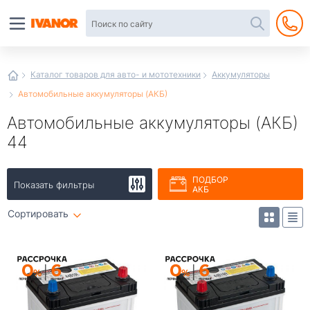
Автотовары
в
интернет-
магазине
Иванор
Каталог товаров для авто- и мототехники
Аккумуляторы
Автомобильные аккумуляторы (АКБ)
Автомобильные аккумуляторы (АКБ)
44
ПОДБОР
Показать фильтры
АКБ
Сортировать