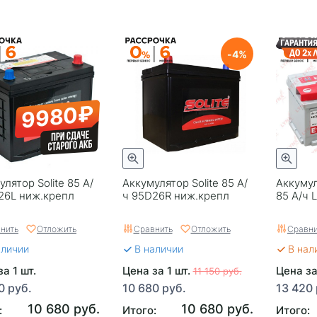
4
9980₽
лятор Solite 85 А/
Аккумулятор Solite 85 А/
Аккуму
26L ниж.крепл
ч 95D26R ниж.крепл
85 А/ч 
нить
Отложить
Сравнить
Отложить
Сравни
аличии
В наличии
В нал
а 1 шт.
Цена за 1 шт.
Цена за
11 150 руб.
0 руб.
10 680 руб.
13 420 
10 680 руб.
10 680 руб.
:
Итого:
Итого: