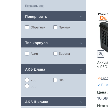
62
64
Показать все
65
68
70
74
Полярность
75
77
80
85
Обратная
Прямая
90
95
100
105
Тип корпуса
110
115
132
190
Азия
Европа
220
Аккуму
ч 95D
АКБ Длина
Срав
260
315
В н
353
Цена з
10 68
АКБ Ширина
Итого