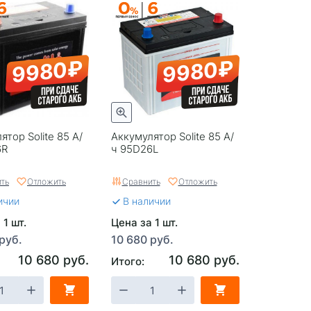
9980₽
9980₽
ятор Solite 85 А/
Аккумулятор Solite 85 А/
6R
ч 95D26L
ть
Отложить
Сравнить
Отложить
ичии
В наличии
 1 шт.
Цена за 1 шт.
руб.
10 680 руб.
10 680 руб.
10 680 руб.
Итого: