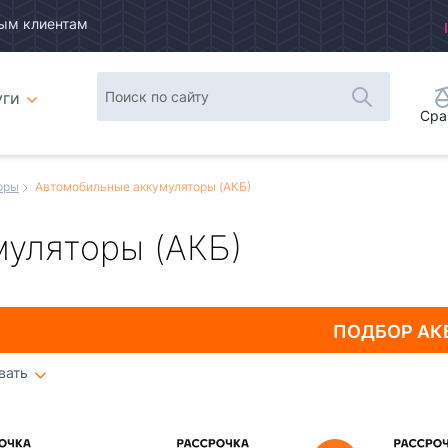
ым клиентам
уги
Сра
оры
Автомобильные аккумуляторы (АКБ)
уляторы (АКБ)
ПОДБОР
АК
вать
Плитка
Список