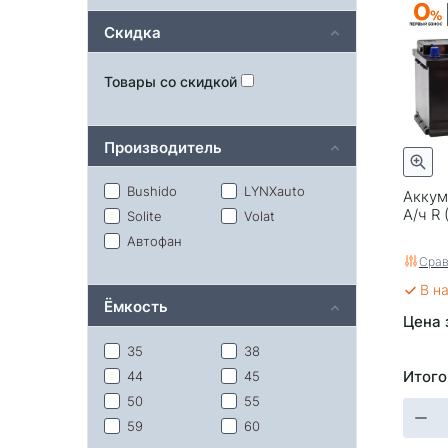
Скидка
Товары со скидкой
Производитель
Bushido
LYNXauto
Аккум
А/ч R 
Solite
Volat
Автофан
Срав
В н
Ёмкость
Цена 
35
38
Итого
44
45
50
55
59
60