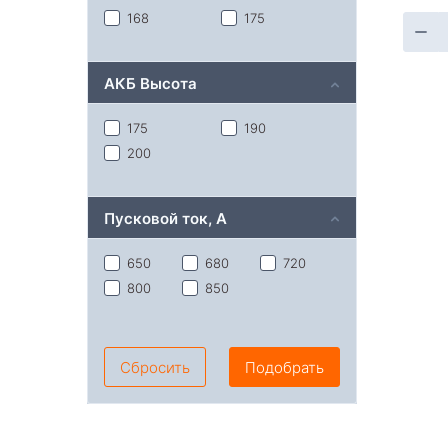
168
175
АКБ Высота
175
190
200
Пусковой ток, A
650
680
720
800
850
Сбросить
Подобрать