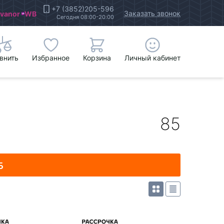
+7 (3852)205-596
Заказать звонок
Ivanor
WB
Сегодня 08:00-20:00
внить
Избранное
Корзина
Личный кабинет
85
Б