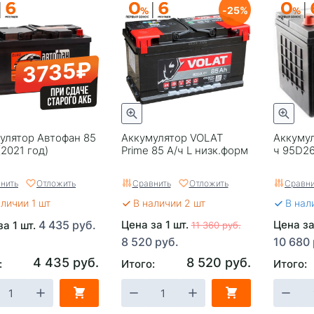
25
3735₽
улятор Автофан 85
Аккумулятор VOLAT
Аккумул
(2021 год)
Prime 85 А/ч L низк.форм
ч 95D2
нить
Отложить
Сравнить
Отложить
Сравни
аличии 1 шт
В наличии 2 шт
В нал
4 435 руб.
Цена за 1 шт.
Цена за
за 1 шт.
11 360 руб.
8 520 руб.
10 680 
4 435 руб.
8 520 руб.
:
Итого:
Итого: