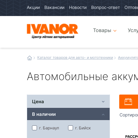
Акции
Вакансии
Новости
Вопрос-ответ
Оптов
Авто
каталог
Авто
интернет
Товары
Усл
магазин
Иванор
Каталог товаров для авто- и мототехники
Аккумулят
Автомобильные аккум
Цена
В наличии
Сортиро
г. Барнаул
г. Бийск