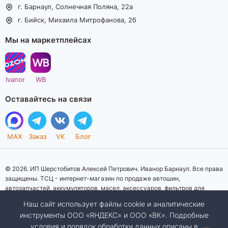
г. Барнаул, Солнечная Поляна, 22а
г. Бийск, Михаила Митрофанова, 2б
Мы на маркетплейсах
Ivanor
WB
Оставайтесь на связи
MAX
Заказ
VK
Блог
© 2026. ИП Шерстобитов Алексей Петрович. Иванор Барнаул. Все права
защищены. ТСЦ - интернет-магазин по продаже автошин,
автозапчастей, аккумуляторов, масел, аксессуаров, фильтров для
автомобилей. Данный интернет-сайт носит исключительно
Наш сайт использует файлы cookie и аналитические
информационный характер. Представленная информация о товарах, их
инструменты ООО «ЯНДЕКС» и ООО «ВК». Подробные
стоимости, характеристик, фото, наличия на складе ни при каких
условия и порядок обработки данных описаны в
условиях не является публичной офертой, определяемой положениями