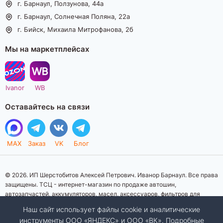
г. Барнаул, Ползунова, 44а
г. Барнаул, Солнечная Поляна, 22а
г. Бийск, Михаила Митрофанова, 2б
Мы на маркетплейсах
Ivanor
WB
Оставайтесь на связи
MAX
Заказ
VK
Блог
© 2026. ИП Шерстобитов Алексей Петрович. Иванор Барнаул. Все права
защищены. ТСЦ - интернет-магазин по продаже автошин,
автозапчастей, аккумуляторов, масел, аксессуаров, фильтров для
автомобилей. Данный интернет-сайт носит исключительно
Наш сайт использует файлы cookie и аналитические
информационный характер. Представленная информация о товарах, их
инструменты ООО «ЯНДЕКС» и ООО «ВК». Подробные
стоимости, характеристик, фото, наличия на складе ни при каких