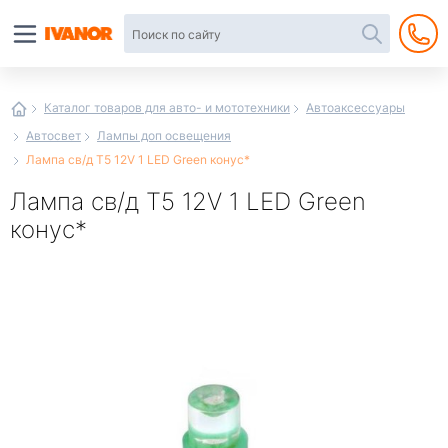
Автотовары
в
интернет-
магазине
Иванор
Каталог товаров для авто- и мототехники
Автоаксессуары
Автосвет
Лампы доп освещения
Лампа св/д T5 12V 1 LED Green конус*
Лампа св/д T5 12V 1 LED Green
конус*