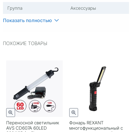
Группа
Аксессуары
Количество в упаковке
1
Показать полностью
Цвет
Черный
ПОХОЖИЕ ТОВАРЫ
Переносной светильник
Фонарь REXANT
AVS CD607A 60LED
многофункциональный с