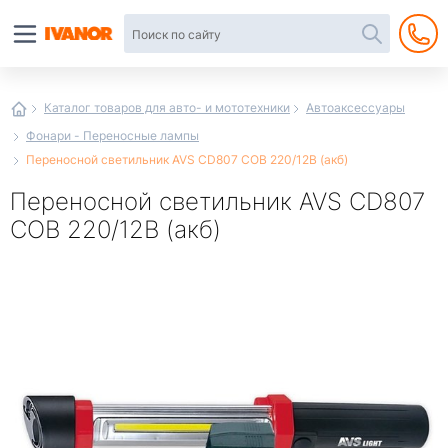
Автотовары
в
интернет-
магазине
Иванор
Каталог товаров для авто- и мототехники
Автоаксессуары
Фонари - Переносные лампы
Переносной светильник AVS CD807 COB 220/12В (акб)
Переносной светильник AVS CD807
COB 220/12В (акб)