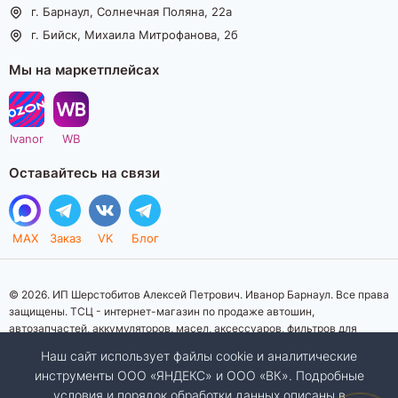
г. Барнаул, Солнечная Поляна, 22а
г. Бийск, Михаила Митрофанова, 2б
Мы на маркетплейсах
Ivanor
WB
Оставайтесь на связи
MAX
Заказ
VK
Блог
© 2026. ИП Шерстобитов Алексей Петрович. Иванор Барнаул. Все права
защищены. ТСЦ - интернет-магазин по продаже автошин,
автозапчастей, аккумуляторов, масел, аксессуаров, фильтров для
автомобилей. Данный интернет-сайт носит исключительно
Наш сайт использует файлы cookie и аналитические
информационный характер. Представленная информация о товарах, их
инструменты ООО «ЯНДЕКС» и ООО «ВК». Подробные
стоимости, характеристик, фото, наличия на складе ни при каких
условия и порядок обработки данных описаны в
условиях не является публичной офертой, определяемой положениями