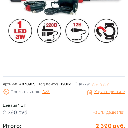
Оценка:
☆
★
☆
★
☆
★
☆
★
☆
★
Артикул:
A07090S
Код поиска:
19864
Производитель:
AVS
Характеристики
Цена за 1 шт.
2 390 руб.
Нашли дешевле?
Итого:
2 390 руб.