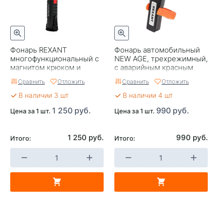
Фонарь REXANT
Фонарь автомобильный
многофункциональный с
NEW AGE, трехрежимный,
магнитом крюком и
с аварийным красным
клипсой маленький
сигналом, крюком и
Сравнить
Отложить
Сравнить
Отложить
поворотным держат
В наличии 3 шт
В наличии 4 шт
1 250 руб.
990 руб.
Цена за 1 шт.
Цена за 1 шт.
1 250 руб.
990 руб.
Итого:
Итого: