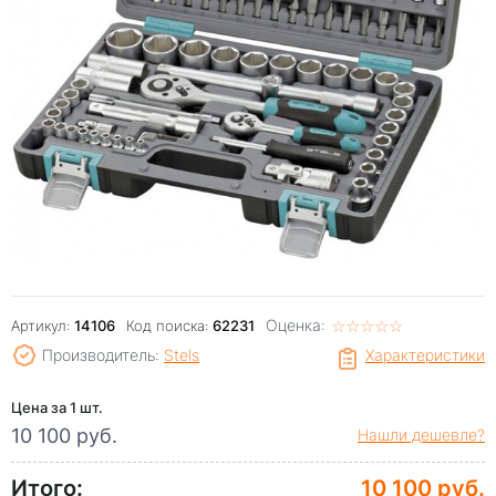
Оценка:
☆
★
☆
★
☆
★
☆
★
☆
★
Артикул:
14106
Код поиска:
62231
Производитель:
Stels
Характеристики
Цена за 1 шт.
10 100 руб.
Нашли дешевле?
Итого:
10 100 руб.