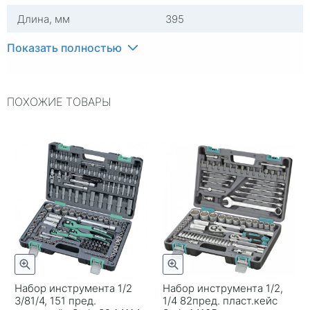
Длина, мм
395
Количество в упаковке,
94
Показать полностью
штук
Вид ключа
Торцевой
ПОХОЖИЕ ТОВАРЫ
Материал
Сталь
Ширина, мм
265
Комплектация
Биты, Удлиннители,
Головки торцевые, Ключ
трещоточный
Набор инструмента 1/2
Набор инструмента 1/2,
3/81/4, 151 пред.
1/4 82пред. пласт.кейс