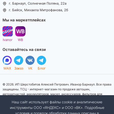
г. Барнаул, Солнечная Поляна, 22а
г. Бийск, Михаила Митрофанова, 2б
Мы на маркетплейсах
Ivanor
WB
Оставайтесь на связи
MAX
Заказ
VK
Блог
© 2026. ИП Шерстобитов Алексей Петрович. Иванор Барнаул. Все права
защищены. ТСЦ - интернет-магазин по продаже автошин,
автозапчастей, аккумуляторов, масел, аксессуаров, фильтров для
автомобилей. Данный интернет-сайт носит исключительно
Наш сайт использует файлы cookie и аналитические
информационный характер. Представленная информация о товарах, их
инструменты ООО «ЯНДЕКС» и ООО «ВК». Подробные
стоимости, характеристик, фото, наличия на складе ни при каких
условия и порядок обработки данных описаны в
условиях не является публичной офертой, определяемой положениями