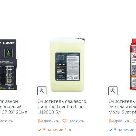
пливной
Очиститель сажевого
Очиститель
уровневый
фильтра Lavr Pro Line
системы и з
2137 3X120мл
LN2008 5л
Моли Syst pf
7506 Герман
ложить
Сравнить
Отложить
Сравнить
В наличии 1 шт
В наличии