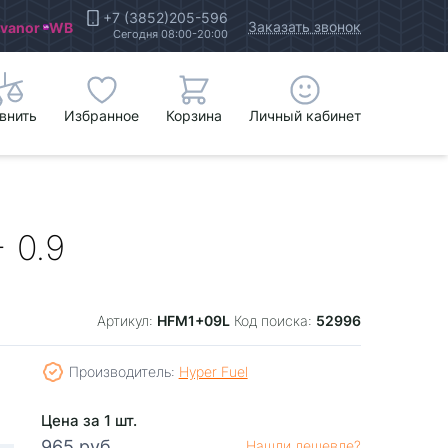
+7 (3852)205-596
Заказать звонок
Ivanor
WB
Сегодня 08:00-20:00
внить
Избранное
Корзина
Личный кабинет
 0.9
HFM1+09L
52996
Артикул:
Код поиска:
Производитель:
Hyper Fuel
Цена за 1 шт.
965 руб.
Нашли дешевле?