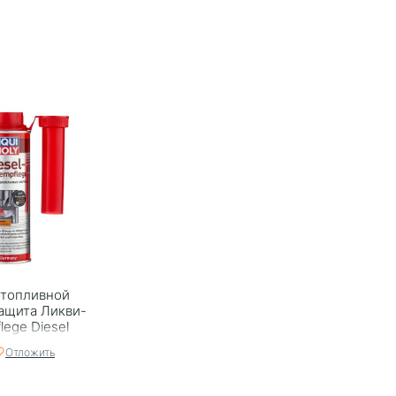
 топливной
ащита Ликви-
lege Diesel
ия 0,25
Отложить