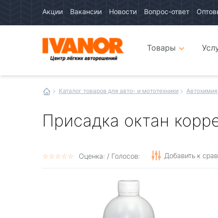
Акции
Вакансии
Новости
Вопрос-ответ
Оптов
Авто
каталог
Авто
интернет
Товары
Усл
магазин
Иванор
Каталог товаров для авто- и мототехники
Автохимия
Присадка октан корре
Добавить к сра
☆
★
☆
★
☆
★
☆
★
☆
★
Оценка:
/ Голосов: