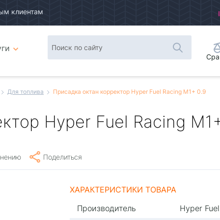
ым клиентам
уги
Сра
Для топлива
Присадка октан корректор Hyper Fuel Racing M1+ 0.9
ктор Hyper Fuel Racing M1+
внению
Поделиться
ХАРАКТЕРИСТИКИ ТОВАРА
Производитель
Hyper Fuel